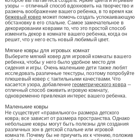
которое вы пытаетесь создать. Яркие цвета и игривые
узоры — отличный способ вдохновить на творчество и
разжечь воображение вашего ребенка, в то время как
бежевый ковер
может помочь создать успокаивающую
обстановку в его спальне. Самое замечательное в
декорировании коврами то, что это простой способ
изменить декор в комнате вашего ребенка, когда он
решит, что у него есть новый любимый цвет.
Мягкие ковры для игровых комнат
Выберите мягкий ковер для игровой комнаты вашего
ребенка, чтобы у него было удобное место для
сидения и игры. Очень маленькие дети также любят
исследовать различные текстуры, поэтому попробуйте
плюшевый ковер с тактильными качествами. Что
касается узора, добавление
геометрического ковра
—
отличный способ оживить игровую комнату,
одновременно привлекая интерес вашего ребенка.
Маленькие ковры
Не существует «правильного» размера детского
ковра; все зависит от размера пространства. Однако
небольшие ковры могут быть полезны для создания
различных зон в детской спальне или игровой
комнате. Почему бы не приучить их к чтению, положив