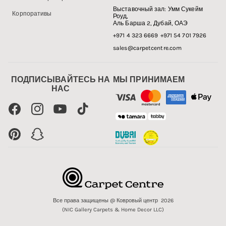
Выставочный зал:
Умм Сукейм
Корпоративы
Роуд,
Аль Барша 2, Дубай, ОАЭ
+971 4 323 6669
+971 54 701 7926
sales@carpetcentre.com
ПОДПИСЫВАЙТЕСЬ НА
МЫ ПРИНИМАЕМ
НАС
Facebook
Instagram
YouTube
TikTok
Pinterest
Snapchat
Все права защищены @ Ковровый центр 2026
(NIC Gallery Carpets & Home Decor LLC)