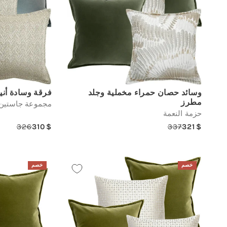
وسائد حصان حمراء مخملية وجلد
فرقة وسادة أني
مطرز
مجموعة جاستين
حزمة النعمة
326
310
337
321
gular
Sale
Regular
Sale
price
price
price
price
خصم
خصم