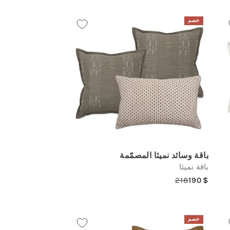
خصم
باقة وسائد نميثا المصمّمة
باقة نميثا
218
190
Regular
Sale
price
price
خصم