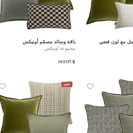
مل مع لون فضي
باقة وسائد مصمّم أونيكس
مجموعة أونيكس
193
171
Regular
Sale
R
price
price
خصم