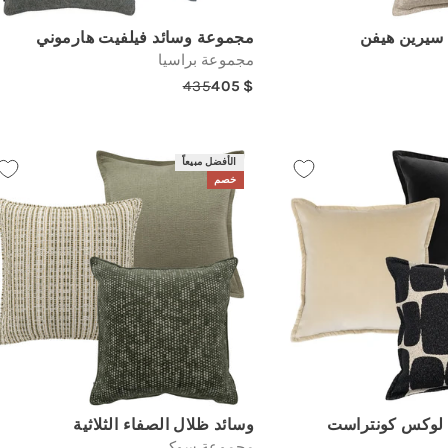
سيرين هيفن
مجموعة وسائد فيلفيت هارموني
مجموعة براسيا
435
405
Regular
Sale
R
price
price
الأفضل مبيعاً
خصم
 لوكس كونتراست
وسائد ظلال الصفاء الثلاثية
مجموعة سوكي