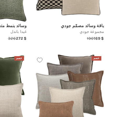
باقة وسائد مصمّم جودي
وسائد بنمط مت
مجموعة جودي
غيدا باندل
326
272
190
169
gular
Sale
Regular
Sale
price
price
price
price
خصم
خصم