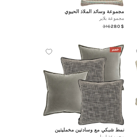
مجموعة وسائد الملاذ الحيوي
مجموعة بلاير
316
280
Regular
Sale
price
price
خصم
نمط شبكي مع وسادتين مخمليتين
مجموعة ايما