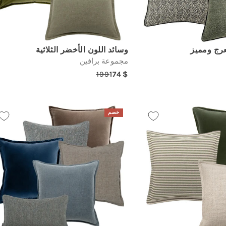
عرج ومميز
وسائد اللون الأخضر الثلاثية
مجموعة برافين
199
174
Regular
Sale
Re
price
price
خصم