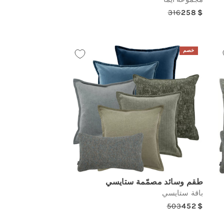
316
258
Regular
Sale
price
price
خصم
طقم وسائد مصمّمة ستايسي
باقة ستايسي
503
452
Regular
Sale
price
price