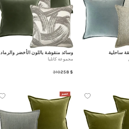
قة ساحلية
وسائد منقوشة باللون الأخضر والرماد
مجموعة كاتليا
310
258
Regular
Sale
Re
price
price
خصم