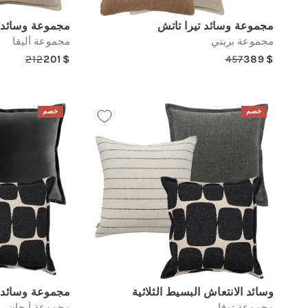
مجموعة وسائد تيرا تاتش
مجموعة وسائد 
مجموعة بريتي
مجموعة أليفا
212
201
457
389
egular
Sale
Regular
Sale
price
price
price
price
خصم
خصم
وسائد الانتعاش البسيط الثلاثية
مجموعة وسائد
مجموعة توفا
مجموعة أيجان