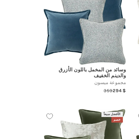
وسائد من المخمل باللون الأزرق
والدينم الخفيف
مجموعة ميسون
359
294
Regular
Sale
price
price
الأفضل مبيعاً
خصم