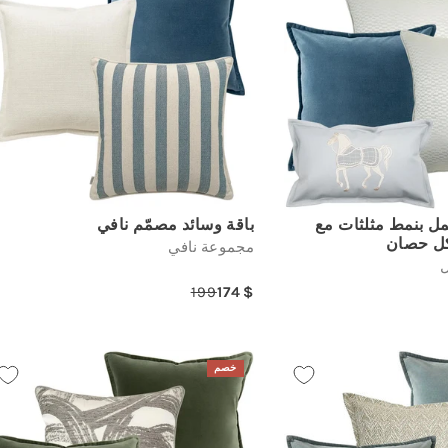
ل بنمط مثلثات مع
باقة وسائد مصمّم نافي
ل حصان
مجموعة نافي
ل
199
174
Regular
Sale
R
price
price
خصم