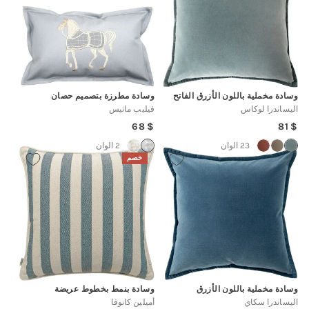
وسادة مخملية باللون الأزرق الفاتح
وسادة مطرزة بتصميم حصان
اليساندرا لوكاس
فيليب ماتيس
Regular
Regular
68
81
price
price
23 الوان
2 الوان
خصم
وسادة مخملية باللون الأزرق
وسادة بنمط بخطوط عريضة
اليساندرا سكاي
أميلين كانوفا