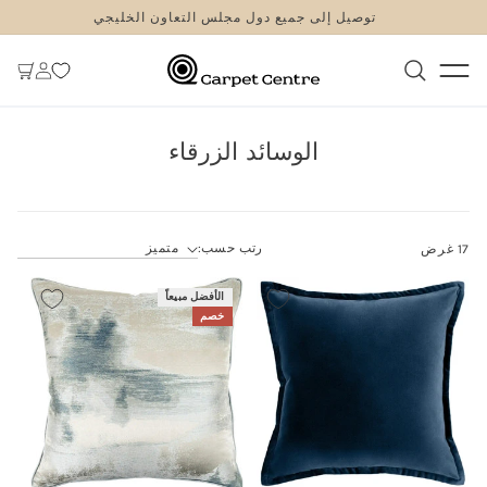
logged_ou
SKIP TO
توصيل إلى جميع دول مجلس التعاون الخليجي
CONTENT
Log
عَرَبَة
in
نَقْل
الوسائد الزرقاء
رتب حسب:
17 غرض
الأفضل مبيعاً
خصم