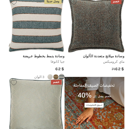
خصم
وصل حديثاً
وسادة ميلانج متعددة الألوان
وسادة بنمط بخطوط عريضة
ماي كروميكس
جيا كانوفا
Regular
62
62
71
Regular
Sale
price
price
price
3 الوان
خصم