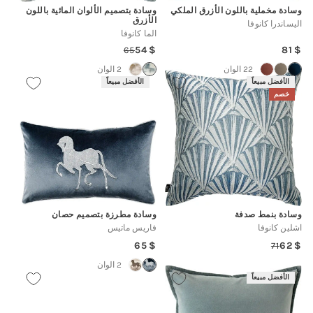
وسادة مخملية باللون الأزرق الملكي
وسادة بتصميم الألوان المائية باللون
الأزرق
اليساندرا كانوفا
الما كانوفا
Regular
54
81
65
Regular
Sale
price
price
price
22 الوان
2 الوان
الأفضل مبيعاً
الأفضل مبيعاً
خصم
وسادة بنمط صدفة
وسادة مطرزة بتصميم حصان
اشلين كانوفا
فاريس ماتيس
Regular
65
62
71
Regular
Sale
price
price
price
2 الوان
الأفضل مبيعاً