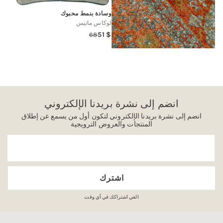
وسادة بنمط محبوك
لوكاس ماتيس
51
68
Regular
Sale
price
price
اري
حميل
مزيد...
انضم إلى نشرة بريدنا الإلكتروني
انضم إلى نشرة بريدنا الإلكتروني لتكون أول من يسمع عن إطلاق
المنتجات والعروض الترويجية
البريد
الإلكت
اشترك
الغي اشتراكك في أي وقت