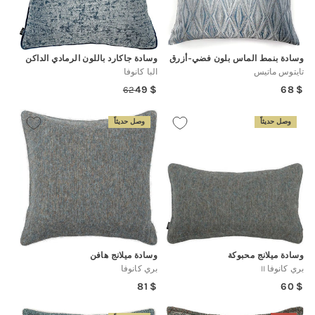
وسادة بنمط الماس بلون فضي-أزرق
وسادة جاكارد باللون الرمادي الداكن
تايتوس ماتيس
البا كانوفا
Regular
49
68
62
Regular
Sale
price
price
price
وصل حديثاً
وصل حديثاً
وسادة ميلانج محبوكة
وسادة ميلانج هافن
بري كانوفا II
بري كانوفا
Regular
Regular
81
60
price
price